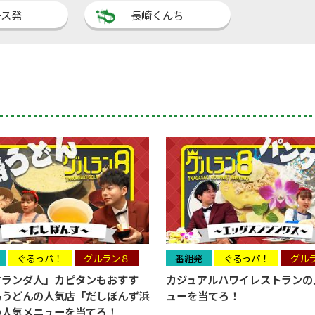
ース発
長崎くんち
ぐるっパ！
グルラン８
番組発
ぐるっパ！
グル
オランダ人」カピタンもおすす
カジュアルハワイレストランの
島うどんの人気店「だしぼんず浜
ューを当てろ！
の人気メニューを当てろ！