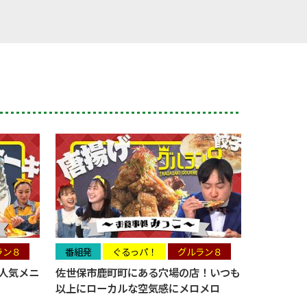
ラン８
番組発
ぐるっパ！
グルラン８
人気メニ
佐世保市鹿町町にある穴場の店！いつも
以上にローカルな空気感にメロメロ