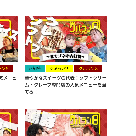
ラン８
番組発
ぐるっパ！
グルラン８
気メニュ
華やかなスイーツの代表！ソフトクリー
ム・クレープ専門店の人気メニューを当
てろ！