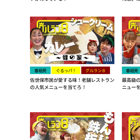
番組発
ぐるっパ！
グルラン８
番組発
佐世保市民が愛する味！老舗レストラン
最高級
の人気メニューを当てろ！
ニュー