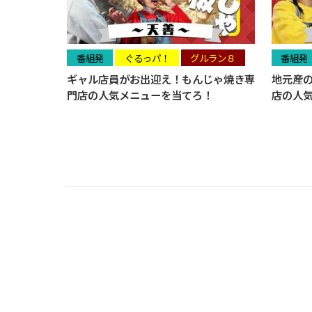
番組発
ぐるっパ！
グルラン８
番組発
ギャル店員がお出迎え！もんじゃ焼き専
地元産
門店の人気メニューを当てろ！
店の人