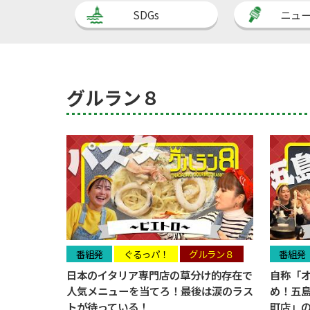
SDGs
ニュ
グルラン８
番組発
ぐるっパ！
グルラン８
番組発
日本のイタリア専門店の草分け的存在で
自称「
人気メニューを当てろ！最後は涙のラス
め！五
トが待っている！
町店」