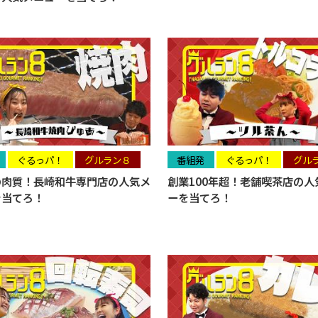
ぐるっパ！
グルラン８
番組発
ぐるっパ！
グル
の肉質！長崎和牛専門店の人気メ
創業100年超！老舗喫茶店の人
を当てろ！
ーを当てろ！