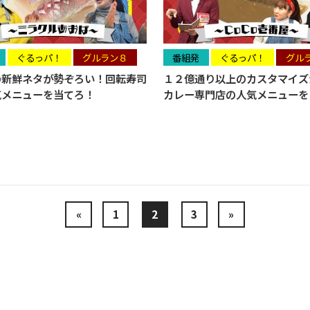
ぐるっパ！
グルラン８
番組発
ぐるっパ！
グル
の新鮮ネタが勢ぞろい！回転寿司
１２億通り以上のカスタマイズ
気メニューを当てろ！
カレー専門店の人気メニューを
«
1
2
3
»