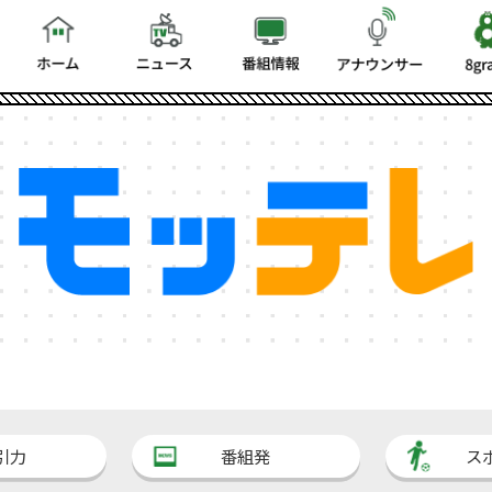
引力
番組発
ス