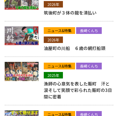
2026年
筑後町が３体の龍を清払い
ニュース&特集
長崎くんち
2026年
油屋町の川船 ６歳の網打船頭
ニュース&特集
長崎くんち
2025年
漁師の心意気を表した賑町 汗と
涙そして笑顔で彩られた賑町の3日
間に密着
ニュース&特集
長崎くんち