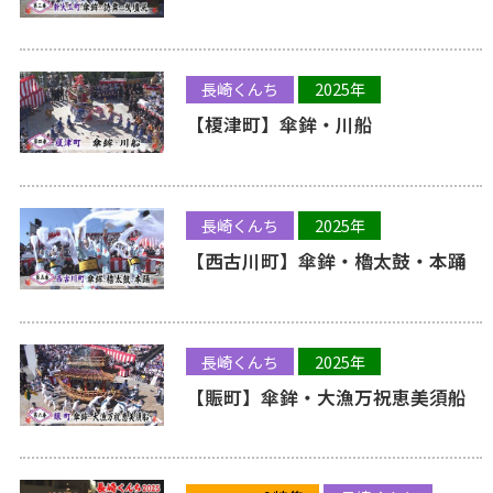
長崎くんち
2025年
【榎津町】傘鉾・川船
長崎くんち
2025年
【西古川町】傘鉾・櫓太鼓・本踊
長崎くんち
2025年
【賑町】傘鉾・大漁万祝恵美須船