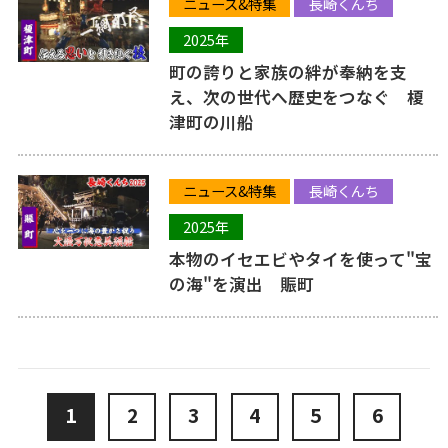
ニュース&特集
長崎くんち
2025年
町の誇りと家族の絆が奉納を支
え、次の世代へ歴史をつなぐ 榎
津町の川船
ニュース&特集
長崎くんち
2025年
本物のイセエビやタイを使って"宝
の海"を演出 賑町
1
2
3
4
5
6