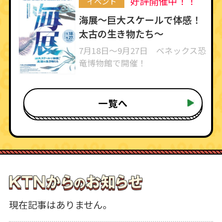
好評開催中！！
イベント
海展～巨大スケールで体感！
太古の生き物たち～
7月18日～9月27日 ベネックス恐
竜博物館で開催！
一覧へ
現在記事はありません。