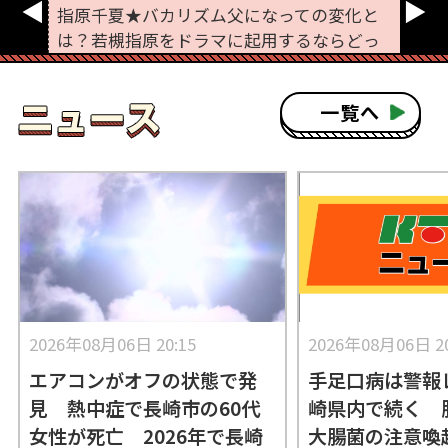
◀
▶
指原千夏★バカリズム父になっての変化と
テレ
は？若槻指原をドラマに起用するならどっ
放送
ち？
一覧へ
2026年08月06日 20:15
2026年08月06日 20
エアコンがオフの状態で発
手足口病は警報
見 熱中症で長崎市の60代
崎県内で続く 
女性が死亡 2026年で長崎
大腸菌の注意喚